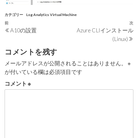
カテゴリー
Log Analytics
Virtual Machine
投
過
前
次
A10の設置
Azure CLIインストール
稿
去
(Linux)
の
ナ
投
コメントを残す
ビ
稿
ゲ
メールアドレスが公開されることはありません。
※
が付いている欄は必須項目です
ー
シ
コメント
※
ョ
ン