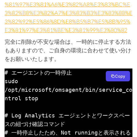
%81%97%E3%81%A6%E3%82%A8%E3%83%BC%E
3%82%B8%E3%82%A7%E3%83%B3%E3%83%88%E
3%82%92%E5%86%8D%E8%B5%B7%E5%8B%95%
E3%81%97%E3%81%BE%E3%81%99%E3%80%82
完全に削除が不安な場合は、一時的に停止する方法
もありますので、ご自身の環境に合わせて使い分け
をお願いいたします。
# エージエントの一時停止

Copy
sudo 
/opt/microsoft/omsagent/bin/service_co
ntrol stop

# Log Analytics エージェントとワークスペー
スの紐づけ確認コマンド

# 一時停止したため、Not runningと表示される
