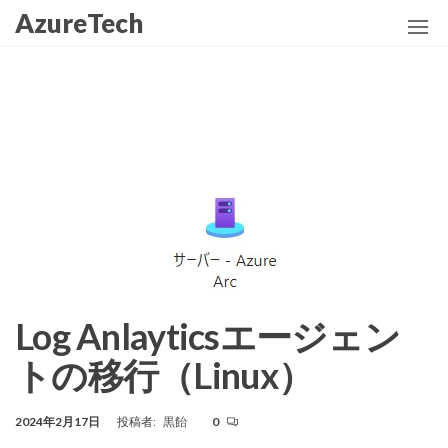
コ
AzureTech
ン
テ
ン
ツ
に
ス
キ
ッ
プ
Log Anlayticsエージェン
トの移行（Linux）
2024年2月17日
投稿者:
黒飴
0