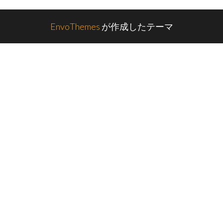
EnvoThemes
が作成したテーマ
1027554