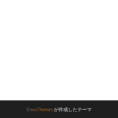
EnvoThemes
が作成したテーマ