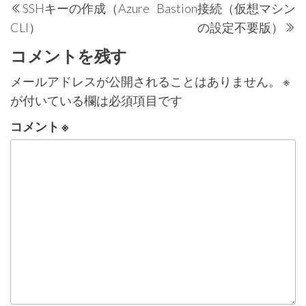
SSHキーの作成（Azure
Bastion接続（仮想マシン
稿
去
CLI）
の設定不要版）
の
ナ
投
コメントを残す
ビ
稿
ゲ
メールアドレスが公開されることはありません。
※
が付いている欄は必須項目です
ー
シ
コメント
※
ョ
ン