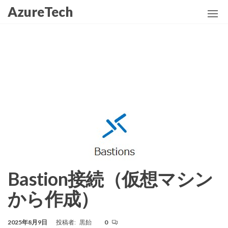
コ
AzureTech
ン
テ
ン
ツ
に
ス
キ
ッ
プ
Bastion接続（仮想マシン
から作成）
2025年8月9日
投稿者:
黒飴
0