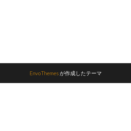
EnvoThemes
が作成したテーマ
1027355