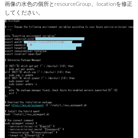
画像の水色の個所とresourceGroup、locationを修正
してください。