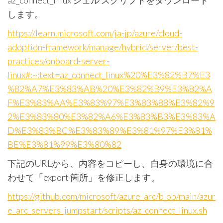
az_connect_linux シェル スクリプトをダウンロード
します。
https://learn.microsoft.com/ja-jp/azure/cloud-
adoption-framework/manage/hybrid/server/best-
practices/onboard-server-
linux#:~:text=az_connect_linux%20%E3%82%B7%E3
%82%A7%E3%83%AB%20%E3%82%B9%E3%82%A
F%E3%83%AA%E3%83%97%E3%83%88%E3%82%9
2%E3%83%80%E3%82%A6%E3%83%B3%E3%83%A
D%E3%83%BC%E3%83%89%E3%81%97%E3%81%
BE%E3%81%99%E3%80%82
下記のURLから、内容をコピーし、自身の環境に合
わせて「export 箇所」を修正します。
https://github.com/microsoft/azure_arc/blob/main/azur
e_arc_servers_jumpstart/scripts/az_connect_linux.sh