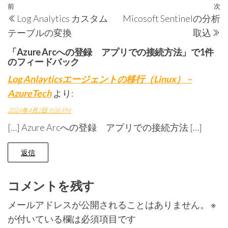
投
過
前
次
Log Analytics カスタム
Micosoft Sentinelの分析
稿
去
テーブルの変換
取込
の
ナ
投
「Azure Arcへの登録 アプリでの接続方法」で1件
ビ
のフィードバック
稿
ゲ
Log Anlayticsエージェントの移行（Linux） –
ー
AzureTech
より:
シ
2024年4月2日 9:06 PM
ョ
[…] Azure Arcへの登録 アプリでの接続方法 […]
ン
返信
コメントを残す
メールアドレスが公開されることはありません。
※
が付いている欄は必須項目です