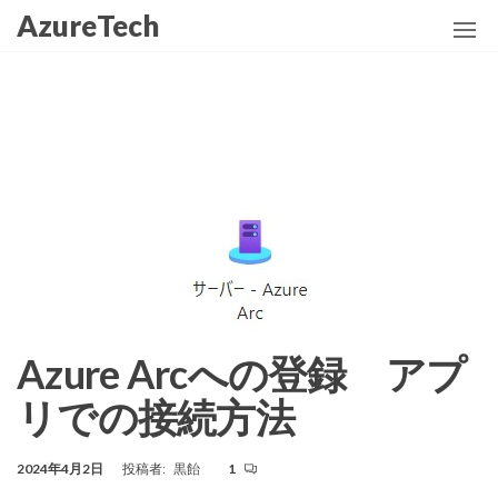
コ
AzureTech
ン
テ
ン
ツ
に
ス
キ
ッ
プ
Azure Arcへの登録 アプ
リでの接続方法
2024年4月2日
投稿者:
黒飴
1