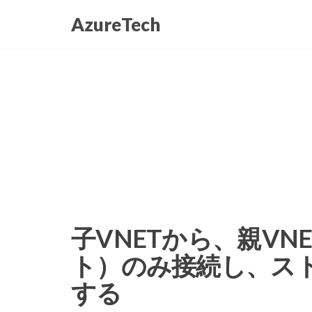
コ
AzureTech
ン
テ
ン
ツ
に
ス
キ
ッ
プ
子VNETから、親V
ト）のみ接続し、ス
する