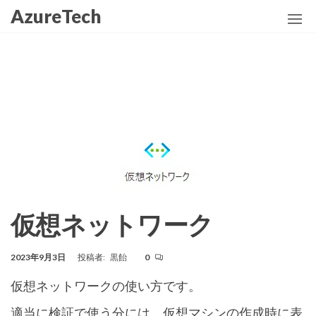
コ
AzureTech
ン
テ
ン
ツ
に
ス
キ
ッ
プ
仮想ネットワーク
2023年9月3日
投稿者:
黒飴
0
仮想ネットワークの使い方です。
適当に検証で使う分には、仮想マシンの作成時に表