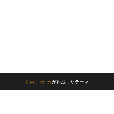
EnvoThemes
が作成したテーマ
1026831