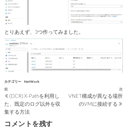
とりあえず、3つ作ってみました。
カテゴリー
NetWork
投
過
前
次
(DCR) X-Pathを利用し
VNET構成が異なる場所
稿
去
た、既定のログ以外を収
のVMに接続する
の
ナ
集する方法
投
ビ
稿
コメントを残す